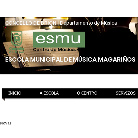
Intranet
a
CONCELLO DE BRIÓN | Departamento de Músic
ESCOLA MUNICIPAL DE MÚSICA MAGARIÑOS
INICIO
A ESCOLA
O CENTRO
SERVIZOS
ao teu servizo
información xeral
preto de ti
Novas