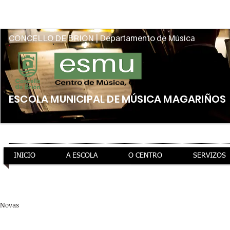
Intranet
a
CONCELLO DE BRIÓN | Departamento de Músic
ESCOLA MUNICIPAL DE MÚSICA MAGARIÑOS
INICIO
A ESCOLA
O CENTRO
SERVIZOS
ao teu servizo
información xeral
preto de ti
Novas