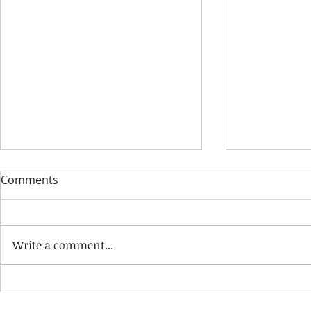
Comments
Write a comment...
Nova admisión de matrícula
🎵 Matrícu
fóra de prazo para o curso
Curso 2026/