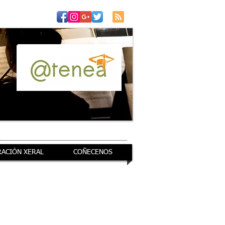
RACIÓN XERAL
COÑECENOS
 e trámites
cando ti queiras