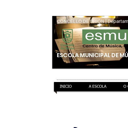
Intranet
CONCELLO DE BRIÓN | Departam
ESCOLA MUNICIPAL DE M
INICIO
A ESCOLA
O
ao teu servizo
infor
GRAVACIÓN DISCOGRÁFICA