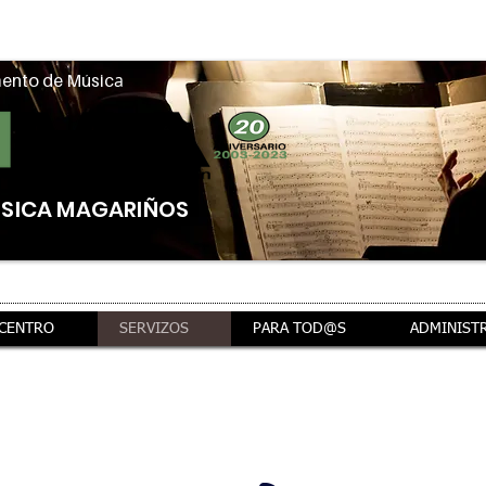
a
ento de Músic
ÚSICA MAGARIÑOS
 CENTRO
SERVIZOS
PARA TOD@S
ADMINIST
mación xeral
preto de ti
pensando en ti
xestións