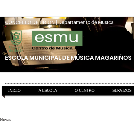
Intranet
a
CONCELLO DE BRIÓN | Departamento de Músic
ESCOLA MUNICIPAL DE MÚSICA MAGARIÑOS
INICIO
A ESCOLA
O CENTRO
SERVIZOS
ao teu servizo
información xeral
preto de ti
Novas