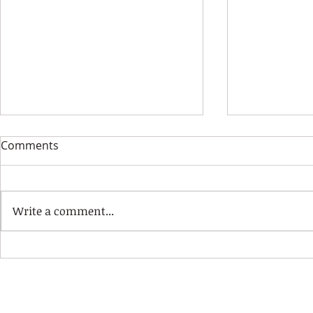
Comments
Write a comment...
Nova admisión de matrícula
🎵 Matrícu
fóra de prazo para o curso
Curso 2026/
2026/2027
teu instrum
música co