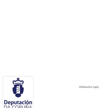
Escola Municipal de Música Magariños
www.esmumagari
Av. Santa Minia, 70
escolamusica@brion
15865-Brión (A Coruña)
Tel: 981 509903
España
Webmaster Login