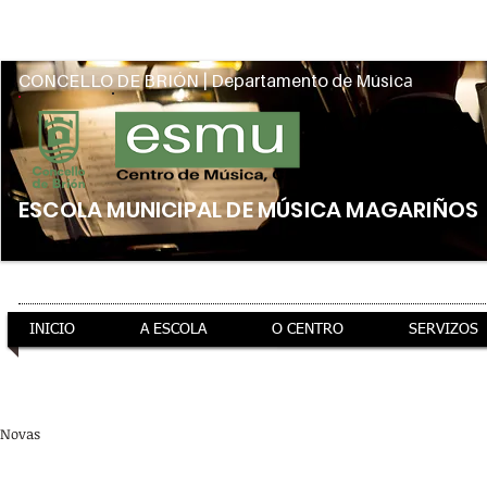
Intranet
a
CONCELLO DE BRIÓN | Departamento de Músic
ESCOLA MUNICIPAL DE MÚSICA MAGARIÑOS
INICIO
A ESCOLA
O CENTRO
SERVIZOS
ao teu servizo
información xeral
preto de ti
Novas